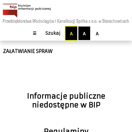
☰
Szukaj
A
A
A
ZAŁATWIANIE SPRAW
Informacje publiczne
niedostępne w BIP
Regulaminy