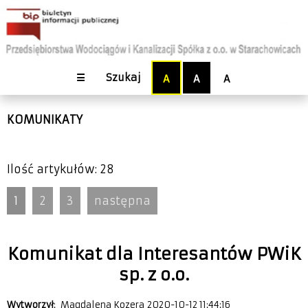
☰
Szukaj
A
A
A
KOMUNIKATY
Ilość artykułów: 28
1
2
3
następna
Komunikat dla Interesantów PWiK
sp. z o.o.
Wytworzył
: Magdalena Kozera 2020-10-12 11:44:16