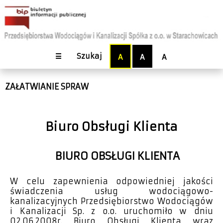
☰
Szukaj
A
A
A
ZAŁATWIANIE SPRAW
Biuro Obsługi Klienta
BIURO OBSŁUGI KLIENTA
W celu zapewnienia odpowiedniej jakości
świadczenia usług wodociągowo-
kanalizacyjnych Przedsiębiorstwo Wodociągów
i Kanalizacji Sp. z o.o. uruchomiło w dniu
02.06.2008r. Biuro Obsługi Klienta wraz