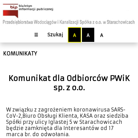
☰
Szukaj
A
A
A
KOMUNIKATY
Komunikat dla Odbiorców PWiK
sp. z o.o.
W związku z zagrożeniem koronawirusa SARS-
CoV-2,Biuro Obsługi Klienta, KASA oraz siedziba
Spółki przy ulicy Iglastej 5 w Starachowicach
będzie zamknięta dla Interesantów od 17
marca br. do odwołania.