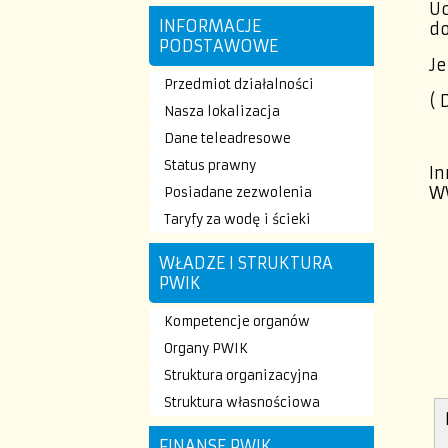
Uc
INFORMACJE
d
PODSTAWOWE
J
Przedmiot działalności
(
Nasza lokalizacja
Dane teleadresowe
Status prawny
In
W
Posiadane zezwolenia
Taryfy za wodę i ścieki
WŁADZE I STRUKTURA
PWIK
Kompetencje organów
Organy PWIK
Struktura organizacyjna
Struktura własnościowa
FINANSE PWIK