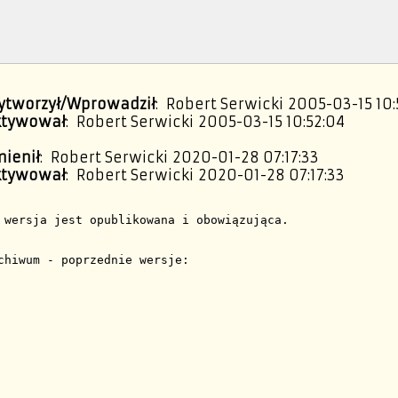
ytworzył/Wprowadził
: Robert Serwicki 2005-03-15 10:
ktywował
: Robert Serwicki 2005-03-15 10:52:04
ienił
: Robert Serwicki 2020-01-28 07:17:33
ktywował
: Robert Serwicki 2020-01-28 07:17:33
 wersja jest opublikowana i obowiązująca.
chiwum - poprzednie wersje:
Przedsiębiorstwo Wodociągów i Kanalizacji spółka. z o.o. w Starachowicach
ul. Iglasta 5
27-200 Starachowice