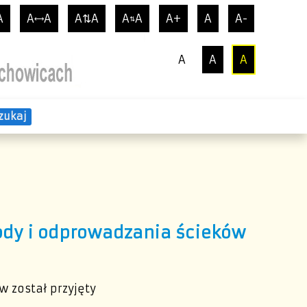
A
A
A
A⇅A
A
A
A+
A
A-
⟷
⇅
A
A
A
zukaj
dy i odprowadzania ścieków
 został przyjęty