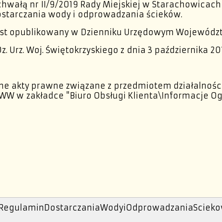
hwałą nr II/9/2019 Rady Miejskiej w Starachowicach 
ostarczania wody i odprowadzania ścieków.
est opublikowany w Dzienniku Urzędowym Województ
Dz. Urz. Woj. Świętokrzyskiego z dnia 3 października 2019
ne akty prawne związane z przedmiotem działalności
WW w zakładce
"Biuro Obsługi Klienta\Informacje O
RegulaminDostarczaniaWodyiOdprowadzaniaScieko