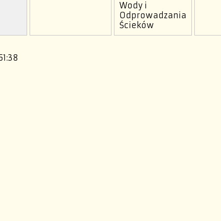
Wody i
Odprowadzania
Ścieków
51:38