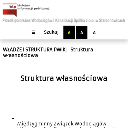
☰
Szukaj
A
A
A
WŁADZE I STRUKTURA PWIK
:
Struktura
własnościowa
Struktura własnościowa
Międzygminny Związek Wodociągów